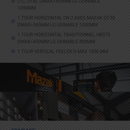
LTC 25 BL DMAX=500MM LG USINABLE
1090MM
1 TOUR HORIZONTAL CN 2 AXES MAZAK QT30
DMAX=365MM LG USINABLE 1000MM
1 TOUR HORIZONTAL TRADITIONNEL HB575
DMAX=450MM LG USINABLE 800MM
1 TOUR VERTICAL FEELER D MAX 1000 MM