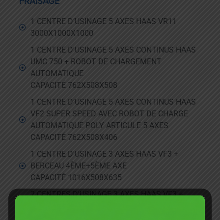
FRAISAGE
1 CENTRE D’USINAGE 5 AXES HAAS VR11
3000X1000X1000
1 CENTRE D'USINAGE 5 AXES CONTINUS HAAS
UMC 750 + ROBOT DE CHARGEMENT
AUTOMATIQUE
CAPACITÉ 762X508X508
1 CENTRE D’USINAGE 5 AXES CONTINUS HAAS
VF2 SUPER SPEED AVEC ROBOT DE CHARGE
AUTOMATIQUE POLY ARTICULE 5 AXES
CAPACITÉ 762X508X406
1 CENTRE D'USINAGE 3 AXES HAAS VF3 +
BERCEAU 4ÈME+5ÈME AXE
CAPACITÉ 1016X508X635
2 CENTRES D'USINAGE 3 AXES HAAS VF3 +
DIVISEUR 4EME AXE
CAPACITÉ 1016X508X635