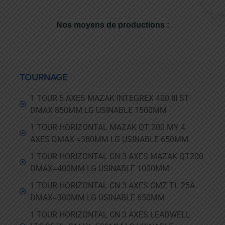
Nos moyens de productions :
TOURNAGE
1 TOUR 5 AXES MAZAK INTEGREX 400 III ST
DMAX 850MM LG USINABLE 1500MM
1 TOUR HORIZONTAL MAZAK QT 200 MY 4
AXES DMAX =380MM LG USINABLE 650MM
1 TOUR HORIZONTAL CN 3 AXES MAZAK QT200
DMAX=400MM LG USINABLE 1000MM
1 TOUR HORIZONTAL CN 3 AXES CMZ TL 25A
DMAX=300MM LG USINABLE 650MM
1 TOUR HORIZONTAL CN 3 AXES LEADWELL