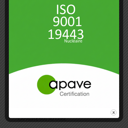
1 CENTRE D'USINAGE 3 AXES HAAS VF2 +
DIVISEUR 4EME AXE
CAPACITÉ 762X508X406
1 CENTRE D'USINAGE 3 AXES FIRST CAPACITÉ
1020X510X510
1 CENTRE D'USINAGE 4 AXES TOPPER TMV
760A
CAPACITÉ 760X450X510
CENTRE D’USINAGE 4 AXES AVEC DIVISEUR
VTC300 C2 MAZAK
CAPACITÉ 1760X760X800
1 CENTRES D’USINAGE JOHNFORD 5 AXES
CAPACITÉ 800X500X500
1 CENTRE D’USINAGE PALETTISE LEADWELL
CAPACITÉ 600 AU CUBE