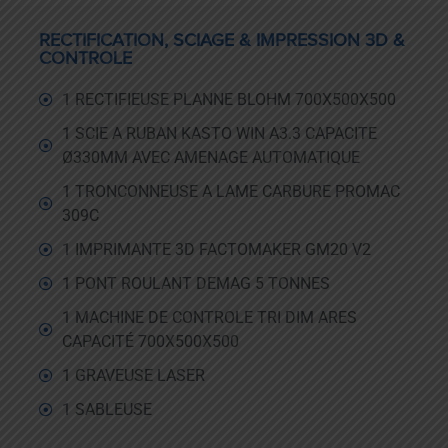
RECTIFICATION, SCIAGE & IMPRESSION 3D &
CONTROLE
1 RECTIFIEUSE PLANNE BLOHM 700X500X500
1 SCIE A RUBAN KASTO WIN A3.3 CAPACITE
Ø330MM AVEC AMENAGE AUTOMATIQUE
1 TRONCONNEUSE A LAME CARBURE PROMAC
309C
1 IMPRIMANTE 3D FACTOMAKER GM20 V2
1 PONT ROULANT DEMAG 5 TONNES
1 MACHINE DE CONTROLE TRI DIM ARES
CAPACITÉ 700X500X500
1 GRAVEUSE LASER
1 SABLEUSE