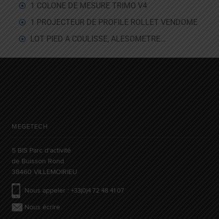
1 COLONE DE MESURE TRIMO V4
1 PROJECTEUR DE PROFILE ROLLET VENDOME
LOT PIED A COULISSE, ALESOMETRE…
MEGETECH
5 BIS Parc d'activité
de Buisson Rond
38460 VILLEMOIRIEU
Nous appeler :
+33(0)4 72 48 41 07
Nous écrire